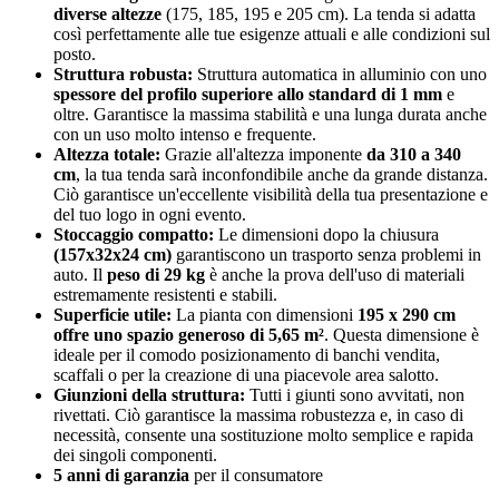
diverse altezze
(175, 185, 195 e 205 cm). La tenda si adatta
così perfettamente alle tue esigenze attuali e alle condizioni sul
posto.
Struttura robusta:
Struttura automatica in alluminio con uno
spessore del profilo superiore allo standard di 1 mm
e
oltre. Garantisce la massima stabilità e una lunga durata anche
con un uso molto intenso e frequente.
Altezza totale:
Grazie all'altezza imponente
da 310 a 340
cm
, la tua tenda sarà inconfondibile anche da grande distanza.
Ciò garantisce un'eccellente visibilità della tua presentazione e
del tuo logo in ogni evento.
Stoccaggio compatto:
Le dimensioni dopo la chiusura
(157x32x24 cm)
garantiscono un trasporto senza problemi in
auto. Il
peso di 29 kg
è anche la prova dell'uso di materiali
estremamente resistenti e stabili.
Superficie utile:
La pianta con dimensioni
195 x 290 cm
offre uno spazio generoso di 5,65 m²
. Questa dimensione è
ideale per il comodo posizionamento di banchi vendita,
scaffali o per la creazione di una piacevole area salotto.
Giunzioni della struttura:
Tutti i giunti sono avvitati, non
rivettati. Ciò garantisce la massima robustezza e, in caso di
necessità, consente una sostituzione molto semplice e rapida
dei singoli componenti.
5 anni di garanzia
per il consumatore