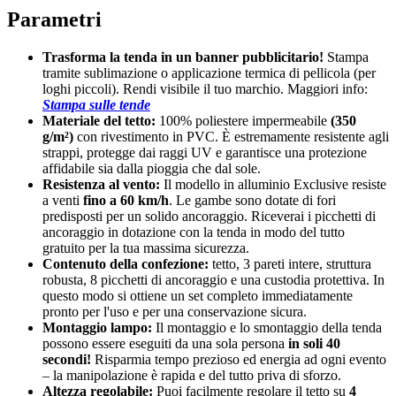
Parametri
Trasforma la tenda in un banner pubblicitario!
Stampa
tramite sublimazione o applicazione termica di pellicola (per
loghi piccoli). Rendi visibile il tuo marchio. Maggiori info:
Stampa sulle tende
Materiale del tetto:
100% poliestere impermeabile
(350
g/m²)
con rivestimento in PVC. È estremamente resistente agli
strappi, protegge dai raggi UV e garantisce una protezione
affidabile sia dalla pioggia che dal sole.
Resistenza al vento:
Il modello in alluminio Exclusive resiste
a venti
fino a 60 km/h
. Le gambe sono dotate di fori
predisposti per un solido ancoraggio. Riceverai i picchetti di
ancoraggio in dotazione con la tenda in modo del tutto
gratuito per la tua massima sicurezza.
Contenuto della confezione:
tetto, 3 pareti intere, struttura
robusta, 8 picchetti di ancoraggio e una custodia protettiva. In
questo modo si ottiene un set completo immediatamente
pronto per l'uso e per una conservazione sicura.
Montaggio lampo:
Il montaggio e lo smontaggio della tenda
possono essere eseguiti da una sola persona
in soli 40
secondi!
Risparmia tempo prezioso ed energia ad ogni evento
– la manipolazione è rapida e del tutto priva di sforzo.
Altezza regolabile:
Puoi facilmente regolare il tetto su
4