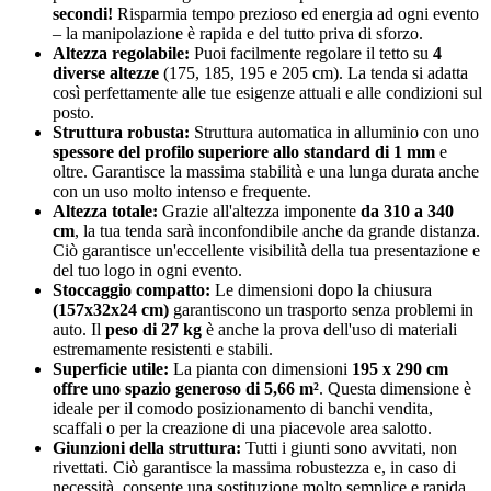
secondi!
Risparmia tempo prezioso ed energia ad ogni evento
– la manipolazione è rapida e del tutto priva di sforzo.
Altezza regolabile:
Puoi facilmente regolare il tetto su
4
diverse altezze
(175, 185, 195 e 205 cm). La tenda si adatta
così perfettamente alle tue esigenze attuali e alle condizioni sul
posto.
Struttura robusta:
Struttura automatica in alluminio con uno
spessore del profilo superiore allo standard di 1 mm
e
oltre. Garantisce la massima stabilità e una lunga durata anche
con un uso molto intenso e frequente.
Altezza totale:
Grazie all'altezza imponente
da 310 a 340
cm
, la tua tenda sarà inconfondibile anche da grande distanza.
Ciò garantisce un'eccellente visibilità della tua presentazione e
del tuo logo in ogni evento.
Stoccaggio compatto:
Le dimensioni dopo la chiusura
(157x32x24 cm)
garantiscono un trasporto senza problemi in
auto. Il
peso di 27 kg
è anche la prova dell'uso di materiali
estremamente resistenti e stabili.
Superficie utile:
La pianta con dimensioni
195 x 290 cm
offre uno spazio generoso di 5,66 m²
. Questa dimensione è
ideale per il comodo posizionamento di banchi vendita,
scaffali o per la creazione di una piacevole area salotto.
Giunzioni della struttura:
Tutti i giunti sono avvitati, non
rivettati. Ciò garantisce la massima robustezza e, in caso di
necessità, consente una sostituzione molto semplice e rapida