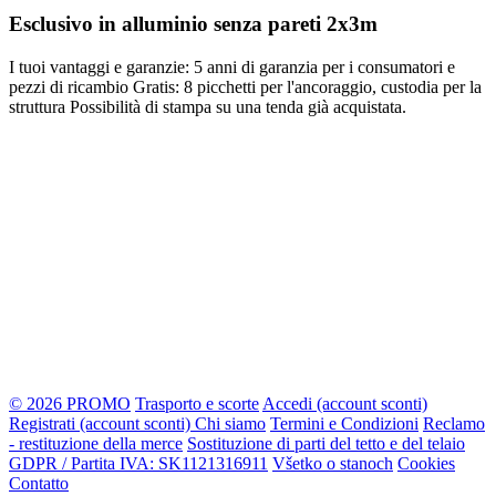
Esclusivo in alluminio senza pareti 2x3m
I tuoi vantaggi e garanzie: 5 anni di garanzia per i consumatori e
pezzi di ricambio Gratis: 8 picchetti per l'ancoraggio, custodia per la
struttura Possibilità di stampa su una tenda già acquistata.
© 2026 PROMO
Trasporto e scorte
Accedi (account sconti)
Registrati (account sconti)
Chi siamo
Termini e Condizioni
Reclamo
- restituzione della merce
Sostituzione di parti del tetto e del telaio
GDPR / Partita IVA: SK1121316911
Všetko o stanoch
Cookies
Contatto