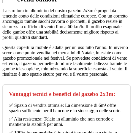
La struttura in alluminio del nostro gazebo 2x3m è progettata
tenendo conto delle condizioni climatiche europee. Con un corretto
ancoraggio tramite sacchi zavorra o picchetti, il gazebo resiste in
sicurezza a raffiche di vento fino a 60 km/h. Il profilo esagonale
delle gambe offre una stabilità decisamente migliore rispetto ai
profili quadrati standard.
Questa copertura mobile è adatta per un uso tutto l'anno. In inverno
serve come punto vendita nei mercatini di Natale, in estate come
gazebo promozionale nei festival. Se prevedete condizioni di vento
estremo, il gazebo permette di ridurre facilmente l'altezza tramite le
gambe telescopiche, minimizzando la superficie esposta al vento. Il
risultato è uno spazio sicuro per voi e il vostro personale.
Vantaggi tecnici e benefici del gazebo 2x3m:
✅ Spazio di vendita ottimale: La dimensione di 6m² offre
spazio sufficiente per il bancone e lo stoccaggio delle scorte.
✅ Alta resistenza: Telaio in alluminio che non corrode e
mantiene la stabilità per anni.
✅ 100% Impermeabile: Giunzioni termosaldate e strato in