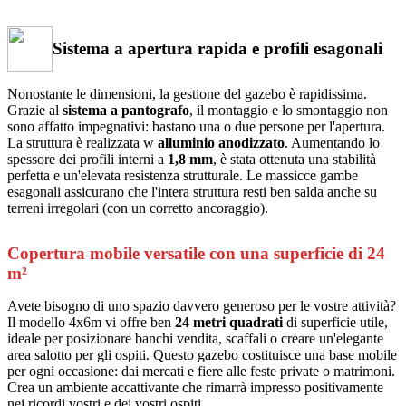
Sistema a apertura rapida e profili esagonali
Nonostante le dimensioni, la gestione del gazebo è rapidissima.
Grazie al
sistema a pantografo
, il montaggio e lo smontaggio non
sono affatto impegnativi: bastano una o due persone per l'apertura.
La struttura è realizzata w
alluminio anodizzato
. Aumentando lo
spessore dei profili interni a
1,8 mm
, è stata ottenuta una stabilità
perfetta e un'elevata resistenza strutturale. Le massicce gambe
esagonali assicurano che l'intera struttura resti ben salda anche su
terreni irregolari (con un corretto ancoraggio).
Copertura mobile versatile con una superficie di 24
m²
Avete bisogno di uno spazio davvero generoso per le vostre attività?
Il modello 4x6m vi offre ben
24 metri quadrati
di superficie utile,
ideale per posizionare banchi vendita, scaffali o creare un'elegante
area salotto per gli ospiti. Questo gazebo costituisce una base mobile
per ogni occasione: dai mercati e fiere alle feste private o matrimoni.
Crea un ambiente accattivante che rimarrà impresso positivamente
nei ricordi vostri e dei vostri ospiti.