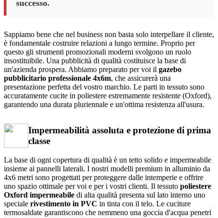
successo.
Sappiamo bene che nel business non basta solo interpellare il cliente,
è fondamentale costruire relazioni a lungo termine. Proprio per
questo gli strumenti promozionali moderni svolgono un ruolo
insostituibile. Una pubblicità di qualità costituisce la base di
un'azienda prospera. Abbiamo preparato per voi il
gazebo
pubblicitario professionale 4x6m
, che assicurerà una
presentazione perfetta del vostro marchio. Le parti in tessuto sono
accuratamente cucite in poliestere estremamente resistente (Oxford),
garantendo una durata pluriennale e un'ottima resistenza all'usura.
Impermeabilità assoluta e protezione di prima
classe
La base di ogni copertura di qualità è un tetto solido e impermeabile
insieme ai pannelli laterali. I nostri modelli premium in alluminio da
4x6 metri sono progettati per proteggere dalle intemperie e offrire
uno spazio ottimale per voi e per i vostri clienti. Il tessuto
poliestere
Oxford impermeabile
di alta qualità presenta sul lato interno uno
speciale
rivestimento in PVC
in tinta con il telo. Le cuciture
termosaldate garantiscono che nemmeno una goccia d'acqua penetri