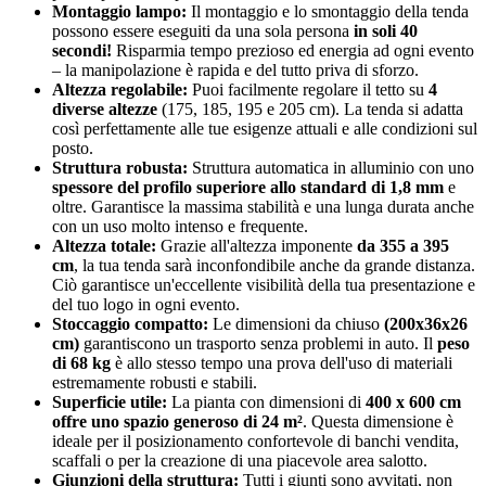
Montaggio lampo:
Il montaggio e lo smontaggio della tenda
possono essere eseguiti da una sola persona
in soli 40
secondi!
Risparmia tempo prezioso ed energia ad ogni evento
– la manipolazione è rapida e del tutto priva di sforzo.
Altezza regolabile:
Puoi facilmente regolare il tetto su
4
diverse altezze
(175, 185, 195 e 205 cm). La tenda si adatta
così perfettamente alle tue esigenze attuali e alle condizioni sul
posto.
Struttura robusta:
Struttura automatica in alluminio con uno
spessore del profilo superiore allo standard di 1,8 mm
e
oltre. Garantisce la massima stabilità e una lunga durata anche
con un uso molto intenso e frequente.
Altezza totale:
Grazie all'altezza imponente
da 355 a 395
cm
, la tua tenda sarà inconfondibile anche da grande distanza.
Ciò garantisce un'eccellente visibilità della tua presentazione e
del tuo logo in ogni evento.
Stoccaggio compatto:
Le dimensioni da chiuso
(200x36x26
cm)
garantiscono un trasporto senza problemi in auto. Il
peso
di 68 kg
è allo stesso tempo una prova dell'uso di materiali
estremamente robusti e stabili.
Superficie utile:
La pianta con dimensioni di
400 x 600 cm
offre uno spazio generoso di 24 m²
. Questa dimensione è
ideale per il posizionamento confortevole di banchi vendita,
scaffali o per la creazione di una piacevole area salotto.
Giunzioni della struttura:
Tutti i giunti sono avvitati, non