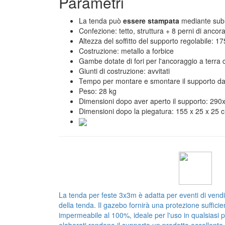
Parametri
La tenda può
essere stampata
mediante subli
Confezione: tetto, struttura + 8 perni di anco
Altezza del soffitto del supporto regolabile: 
Costruzione: metallo a forbice
Gambe dotate di fori per l'ancoraggio a terra 
Giunti di costruzione: avvitati
Tempo per montare e smontare il supporto da 
Peso: 28 kg
Dimensioni dopo aver aperto il supporto: 290
Dimensioni dopo la piegatura: 155 x 25 x 25 
La tenda per feste 3x3m è adatta per eventi di vend
della tenda. Il gazebo fornirà una protezione sufficien
impermeabile al 100%, ideale per l'uso in qualsiasi p
elaborati rendono il supporto un prodotto eccellente