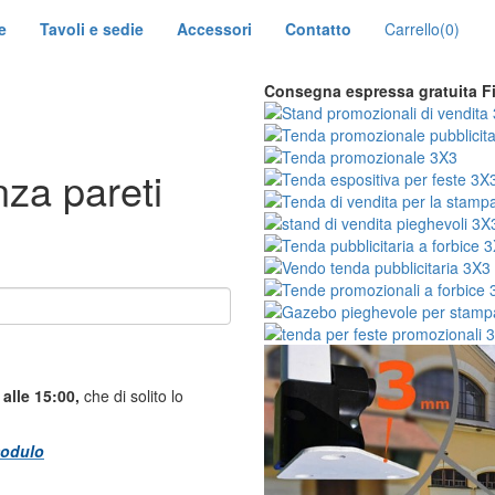
e
Tavoli e sedie
Accessori
Contatto
Carrello
(0)
Consegna espressa gratuita
F
nza pareti
alle 15:00,
che di solito lo
odulo