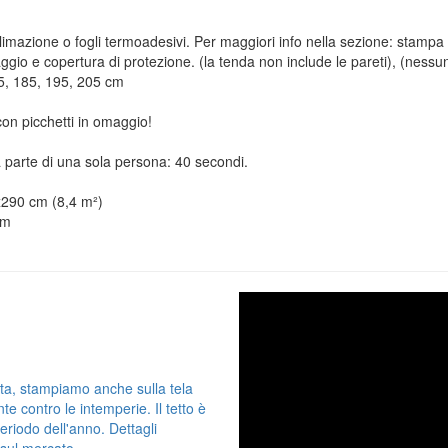
mazione o fogli termoadesivi. Per maggiori info nella sezione: stampa
raggio e copertura di protezione. (la tenda non include le pareti), (ness
175, 185, 195, 205 cm
con picchetti in omaggio!
parte di una sola persona: 40 secondi.
x290 cm (8,4 m²)
cm
ita, stampiamo anche sulla tela
te contro le intemperie. Il tetto è
eriodo dell'anno. Dettagli
 sul mercato.