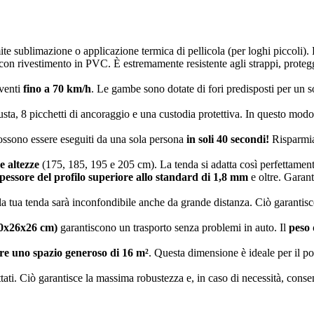
e sublimazione o applicazione termica di pellicola (per loghi piccoli). 
con rivestimento in PVC. È estremamente resistente agli strappi, protegg
 venti
fino a 70 km/h
. Le gambe sono dotate di fori predisposti per un s
robusta, 8 picchetti di ancoraggio e una custodia protettiva. In questo m
ossono essere eseguiti da una sola persona
in soli 40 secondi!
Risparmia
e altezze
(175, 185, 195 e 205 cm). La tenda si adatta così perfettamente 
pessore del profilo superiore allo standard di 1,8 mm
e oltre. Garan
 la tua tenda sarà inconfondibile anche da grande distanza. Ciò garantisce
0x26x26 cm)
garantiscono un trasporto senza problemi in auto. Il
peso 
re uno spazio generoso di 16 m²
. Questa dimensione è ideale per il po
ettati. Ciò garantisce la massima robustezza e, in caso di necessità, con