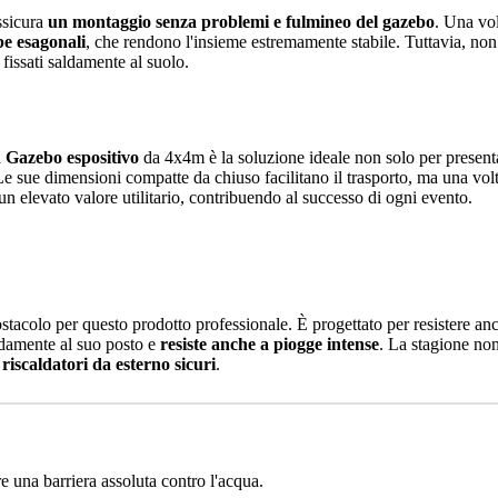
ssicura
un montaggio senza problemi e fulmineo del gazebo
. Una vol
e esagonali
, che rendono l'insieme estremamente stabile. Tuttavia, no
fissati saldamente al suolo.
l
Gazebo espositivo
da 4x4m è la soluzione ideale non solo per present
 Le sue dimensioni compatte da chiuso facilitano il trasporto, ma una vol
elevato valore utilitario, contribuendo al successo di ogni evento.
acolo per questo prodotto professionale. È progettato per resistere anche
ldamente al suo posto e
resiste anche a piogge intense
. La stagione non
o
riscaldatori da esterno sicuri
.
re una barriera assoluta contro l'acqua.