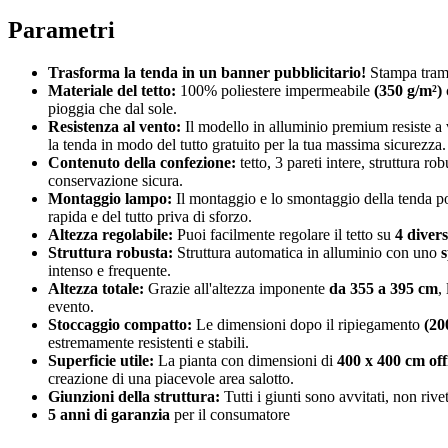
Parametri
Trasforma la tenda in un banner pubblicitario!
Stampa tramit
Materiale del tetto:
100% poliestere impermeabile
(350 g/m²)
pioggia che dal sole.
Resistenza al vento:
Il modello in alluminio premium resiste a
la tenda in modo del tutto gratuito per la tua massima sicurezza.
Contenuto della confezione:
tetto, 3 pareti intere, struttura 
conservazione sicura.
Montaggio lampo:
Il montaggio e lo smontaggio della tenda p
rapida e del tutto priva di sforzo.
Altezza regolabile:
Puoi facilmente regolare il tetto su
4 divers
Struttura robusta:
Struttura automatica in alluminio con uno
s
intenso e frequente.
Altezza totale:
Grazie all'altezza imponente
da 355 a 395 cm
,
evento.
Stoccaggio compatto:
Le dimensioni dopo il ripiegamento
(20
estremamente resistenti e stabili.
Superficie utile:
La pianta con dimensioni di
400 x 400 cm off
creazione di una piacevole area salotto.
Giunzioni della struttura:
Tutti i giunti sono avvitati, non riv
5 anni di garanzia
per il consumatore