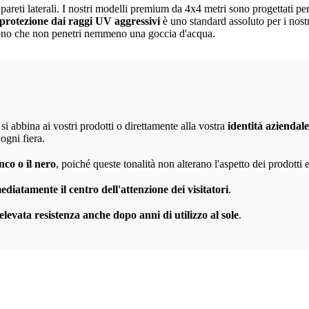
e pareti laterali. I nostri modelli premium da 4x4 metri sono progettat
protezione dai raggi UV aggressivi
è uno standard assoluto per i nostr
cono che non penetri nemmeno una goccia d'acqua.
 si abbina ai vostri prodotti o direttamente alla vostra
identità aziendale
ogni fiera.
nco o il nero
, poiché queste tonalità non alterano l'aspetto dei prodotti es
diatamente il centro dell'attenzione dei visitatori
.
elevata resistenza anche dopo anni di utilizzo al sole
.