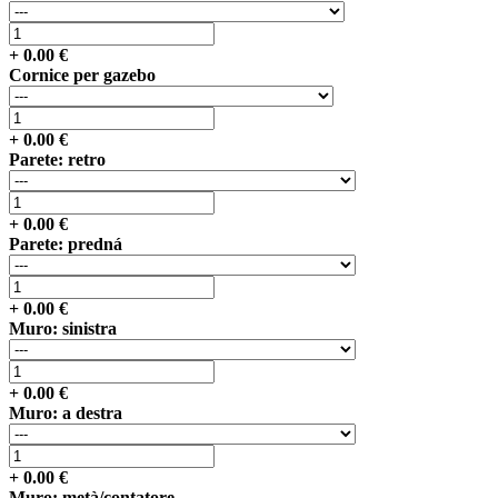
+
0.00
€
Cornice per gazebo
+
0.00
€
Parete: retro
+
0.00
€
Parete: predná
+
0.00
€
Muro: sinistra
+
0.00
€
Muro: a destra
+
0.00
€
Muro: metà/contatore