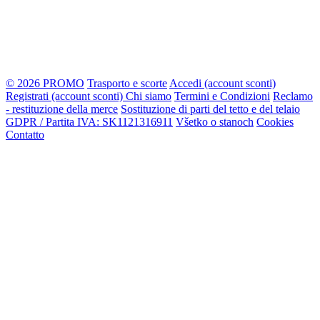
© 2026 PROMO
Trasporto e scorte
Accedi (account sconti)
Registrati (account sconti)
Chi siamo
Termini e Condizioni
Reclamo
- restituzione della merce
Sostituzione di parti del tetto e del telaio
GDPR / Partita IVA: SK1121316911
Všetko o stanoch
Cookies
Contatto