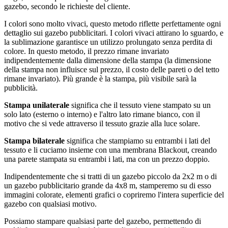
gazebo, secondo le richieste del cliente.
I colori sono molto vivaci, questo metodo riflette perfettamente ogni
dettaglio sui gazebo pubblicitari. I colori vivaci attirano lo sguardo, e
la sublimazione garantisce un utilizzo prolungato senza perdita di
colore. In questo metodo, il prezzo rimane invariato
indipendentemente dalla dimensione della stampa (la dimensione
della stampa non influisce sul prezzo, il costo delle pareti o del tetto
rimane invariato). Più grande è la stampa, più visibile sarà la
pubblicità.
Stampa unilaterale
significa che il tessuto viene stampato su un
solo lato (esterno o interno) e l'altro lato rimane bianco, con il
motivo che si vede attraverso il tessuto grazie alla luce solare.
Stampa bilaterale
significa che stampiamo su entrambi i lati del
tessuto e li cuciamo insieme con una membrana Blackout, creando
una parete stampata su entrambi i lati, ma con un prezzo doppio.
Indipendentemente che si tratti di un gazebo piccolo da 2x2 m o di
un gazebo pubblicitario grande da 4x8 m, stamperemo su di esso
immagini colorate, elementi grafici o copriremo l'intera superficie del
gazebo con qualsiasi motivo.
Possiamo stampare qualsiasi parte del gazebo, permettendo di